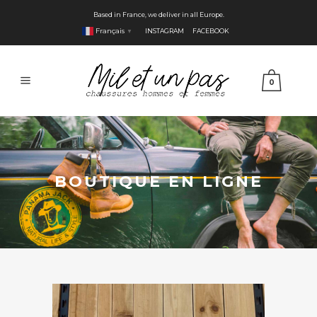
Based in France, we deliver in all Europe.
Français
INSTAGRAM
FACEBOOK
▼
0
BOUTIQUE EN LIGNE