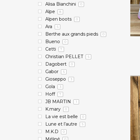
Alisa Bianchini
0
Alpe
8
Alpen boots
0
Ara
5
Berthe aux grands pieds
0
Bueno
0
Cetti
7
Christian PELLET
5
Dagobert
0
Gabor
5
Gioseppo
3
Gola
3
Hoff
7
JB MARTIN
1
K.mary
0
La vie est belle
0
Lune et l’autre
5
M.K.D
0
Méliné
0