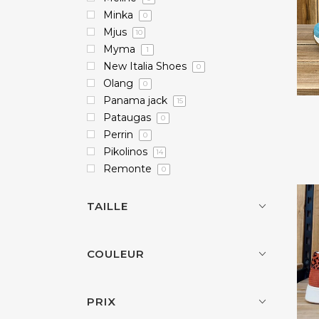
Minka
0
Mjus
10
Myma
1
New Italia Shoes
0
Olang
0
Panama jack
15
Pataugas
0
Perrin
0
Pikolinos
14
Remonte
0
Reqins
10
Rohde
0
TAILLE
S. oliver
0
Saphir
4
COULEUR
Sinapsi
2
Sioux
5
Vaddia
10
PRIX
Wonders
11