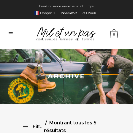
Based in France, we deliver in all Europe.
Français
INSTAGRAM
FACEBOOK
▼
0
ARCHIVE
Montrant tous les 5
Filtre
résultats