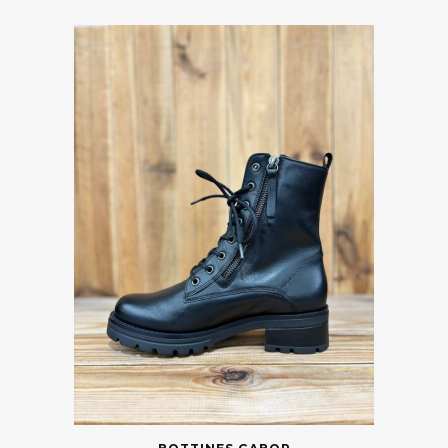
35
Vider
Catégories
Marques
Taille
Couleur
Prix
Saisons