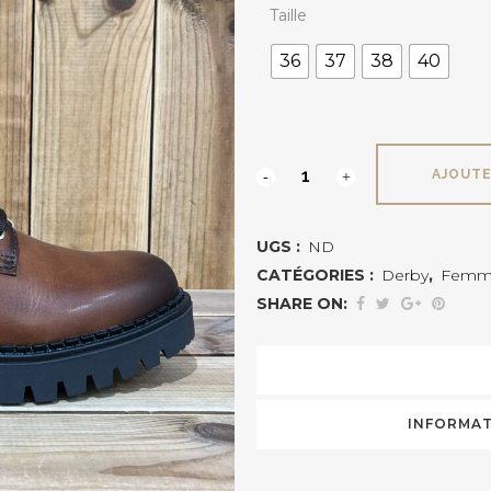
Taille
36
37
38
40
PIKOLINOS
AJOUTE
AVILES
UGS :
ND
quantité
CATÉGORIES :
Derby
,
Femm
SHARE ON:
INFORMAT