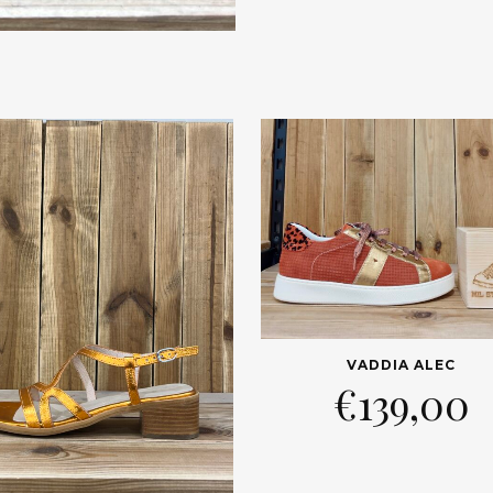
VADDIA ALEC
€
139,00