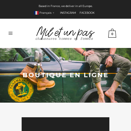
Based in France, we deliver in all Europe.
Français
INSTAGRAM
FACEBOOK
▼
0
BOUTIQUE EN LIGNE