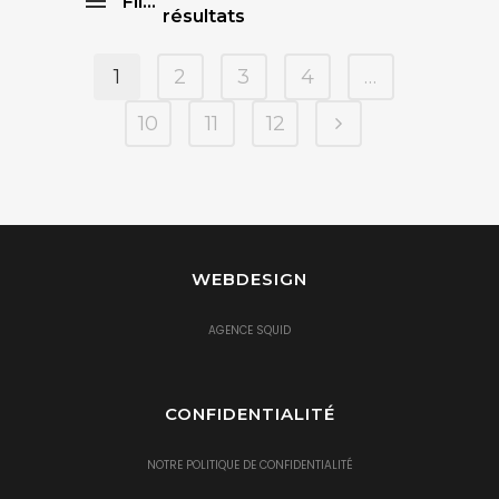
Filtre
résultats
1
2
3
4
…
Catégories
10
11
12
Marques
Taille
WEBDESIGN
Couleur
AGENCE SQUID
Prix
CONFIDENTIALITÉ
Saisons
NOTRE POLITIQUE DE CONFIDENTIALITÉ
Trier par