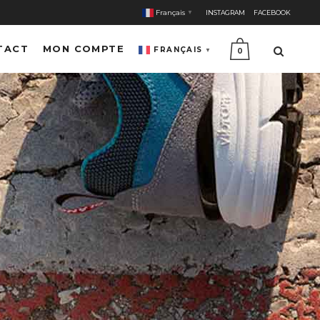
Français
INSTAGRAM
FACEBOOK
▼
TACT
MON COMPTE
FRANÇAIS
▼
0