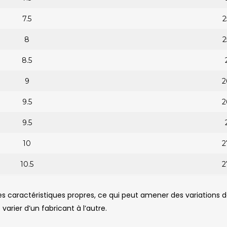
7.5
2
8
2
8.5
9
2
9.5
2
9.5
10
2
10.5
2
s caractéristiques propres, ce qui peut amener des variations
 varier d’un fabricant à l’autre.