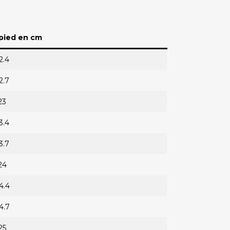
 pied en cm
2.4
2.7
23
3.4
3.7
24
4.4
4.7
25