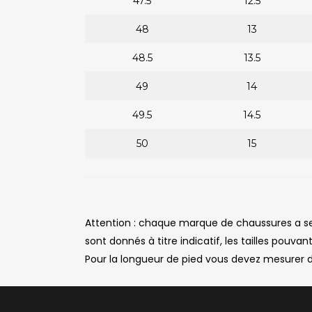
47.5
12.5
48
13
48.5
13.5
49
14
49.5
14.5
50
15
Attention : chaque marque de chaussures a se
sont donnés à titre indicatif, les tailles pouvant
Pour la longueur de pied vous devez mesurer du