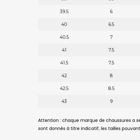
39.5
6
40
6.5
40.5
7
41
7.5
41.5
7.5
42
8
42.5
8.5
43
9
Attention : chaque marque de chaussures a se
sont donnés à titre indicatif, les tailles pouvant