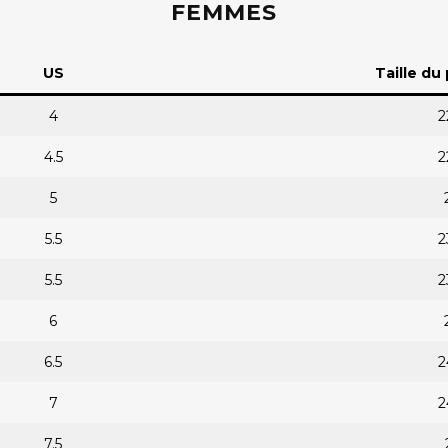
FEMMES
US
Taille du
4
2
4.5
2
5
5.5
2
5.5
2
6
6.5
2
7
2
7.5