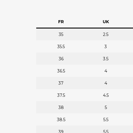
FR
UK
35
2.5
35.5
3
36
3.5
36.5
4
37
4
37.5
4.5
38
5
38.5
5.5
39
5.5