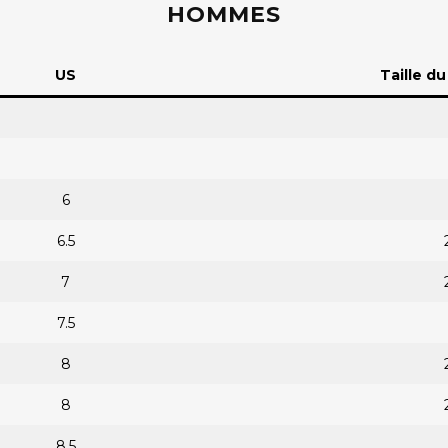
HOMMES
US
Taille d
6
6.5
7
7.5
8
8
8.5