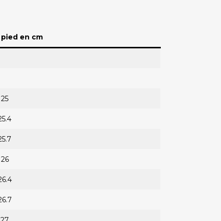
u pied en cm
25
25.4
25.7
26
26.4
26.7
27