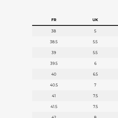
FR
UK
38
5
38.5
5.5
39
5.5
39.5
6
40
6.5
40.5
7
41
7.5
41.5
7.5
42
8