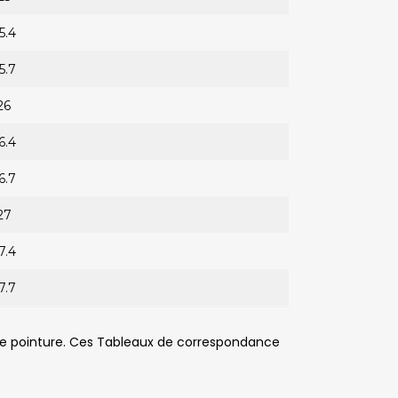
5.4
5.7
26
6.4
6.7
27
7.4
7.7
 de pointure. Ces Tableaux de correspondance