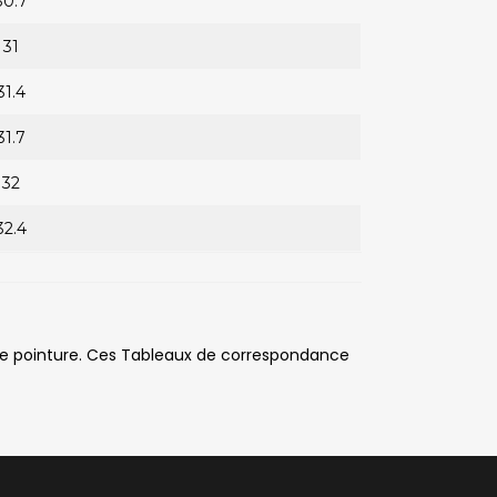
30.7
31
31.4
31.7
32
32.4
 de pointure. Ces Tableaux de correspondance