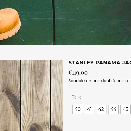
STANLEY PANAMA JA
€
119,00
Sandale en cuir doublé cuir f
Taille
40
41
42
44
45