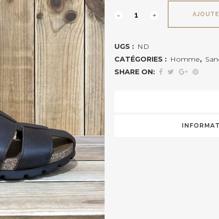
STANLEY
AJOUTE
PANAMA
UGS :
ND
JACK
CATÉGORIES :
Homme
,
San
quantité
SHARE ON:
INFORMAT