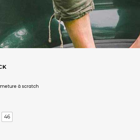
CK
ermeture à scratch
46