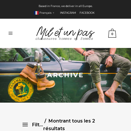
Based in France, we deliver in all Europe.
Français
INSTAGRAM
FACEBOOK
▼
0
ARCHIVE
Montrant tous les 2
Filtre
résultats