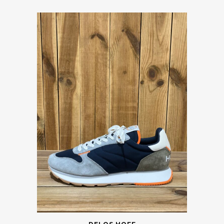
46
Vider
Catégories
Marques
Taille
Couleur
Prix
Saisons