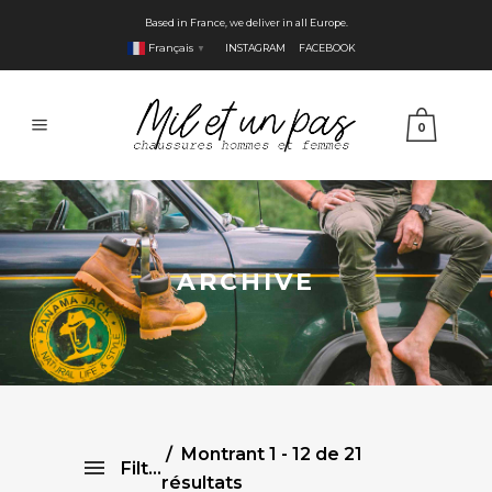
Based in France, we deliver in all Europe.
Français
INSTAGRAM
FACEBOOK
▼
0
ARCHIVE
Montrant 1 - 12 de 21
Filtre
résultats