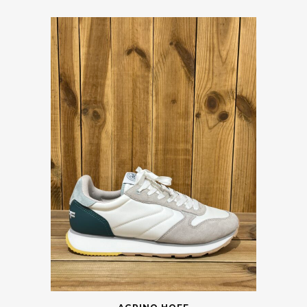
45
Vider
Catégories
Marques
Taille
Couleur
Prix
Saisons