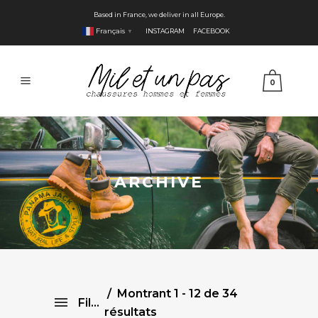
Based in France, we deliver in all Europe.
Français
INSTAGRAM
FACEBOOK
▼
0
ARCHIVE
Montrant 1 - 12 de 34
Filtre
résultats