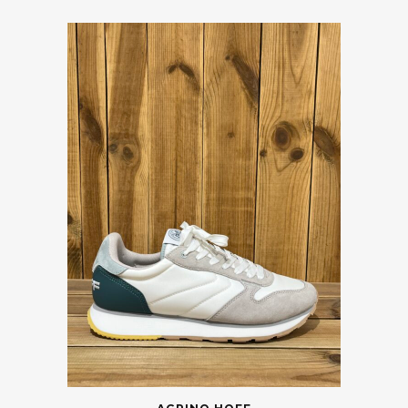
43
Vider
Catégories
Marques
Taille
Couleur
Prix
Saisons