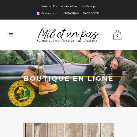
Based in France, we deliver in all Europe.
Français
INSTAGRAM
FACEBOOK
▼
0
BOUTIQUE EN LIGNE