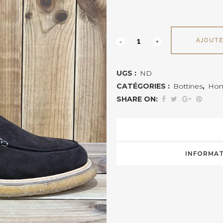
APOLLO
AJOUTE
SIOUX
UGS :
ND
quantité
CATÉGORIES :
Bottines
,
Ho
SHARE ON:
INFORMAT