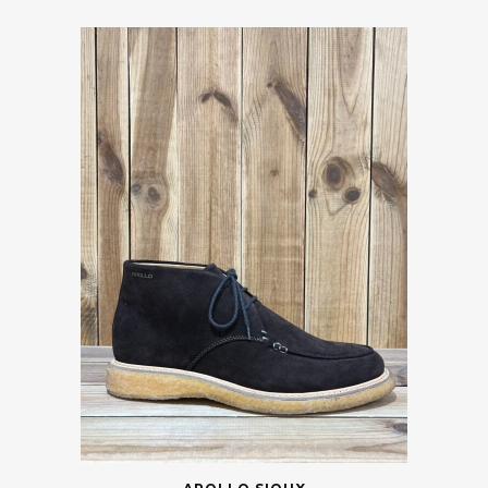
Sioux
Vider
Catégories
Marques
Taille
Couleur
Prix
Saisons