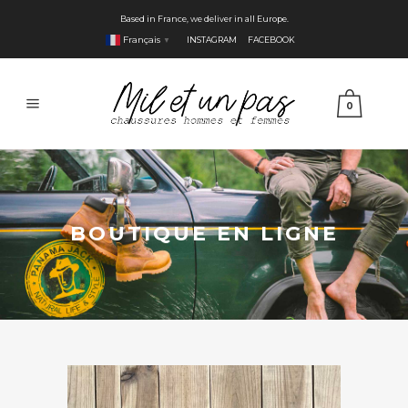
Based in France, we deliver in all Europe.
Français
INSTAGRAM
FACEBOOK
▼
0
BOUTIQUE EN LIGNE