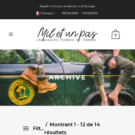
Based in France, we deliver in all Europe.
Français
INSTAGRAM
FACEBOOK
▼
0
ARCHIVE
Montrant 1 - 12 de 14
Filtre
résultats