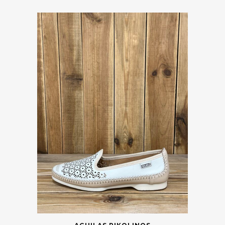
Pikolinos
Vider
Catégories
Marques
Taille
Couleur
Prix
Saisons