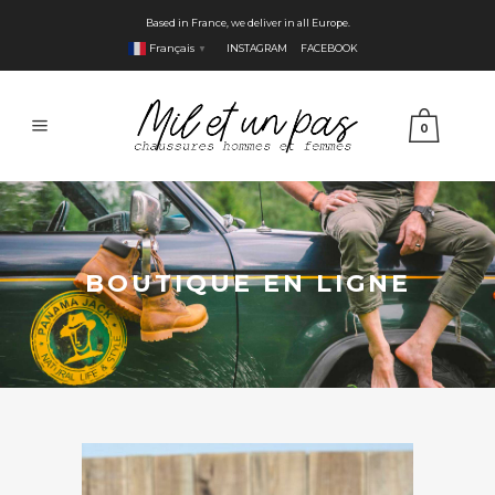
Based in France, we deliver in all Europe.
Français
INSTAGRAM
FACEBOOK
▼
0
BOUTIQUE EN LIGNE