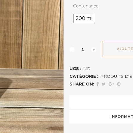
Contenance
200 ml
RENOVETINE
AJOUTE
03
UGS :
ND
MARRON
CATÉGORIE :
PRODUITS D'E
CLAIR
SHARE ON:
quantité
INFORMAT