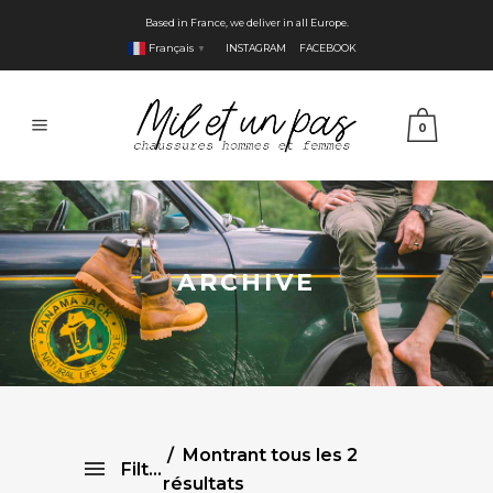
Based in France, we deliver in all Europe.
Français
INSTAGRAM
FACEBOOK
▼
0
ARCHIVE
Montrant tous les 2
Filtre
résultats