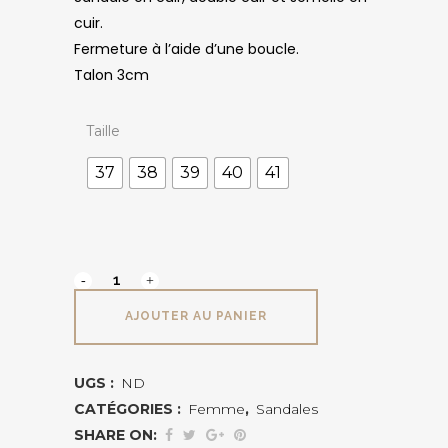
cuir.
Fermeture à l’aide d’une boucle.
Talon 3cm
Taille
37
38
39
40
41
EMMA
LUNE
AJOUTER AU PANIER
ET
L'AUTRE
UGS :
ND
CATÉGORIES :
Femme
,
Sandales
quantité
SHARE ON: