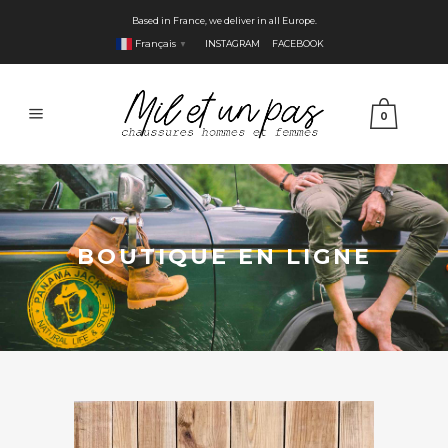
Based in France, we deliver in all Europe.
Français
INSTAGRAM
FACEBOOK
▼
0
BOUTIQUE EN LIGNE