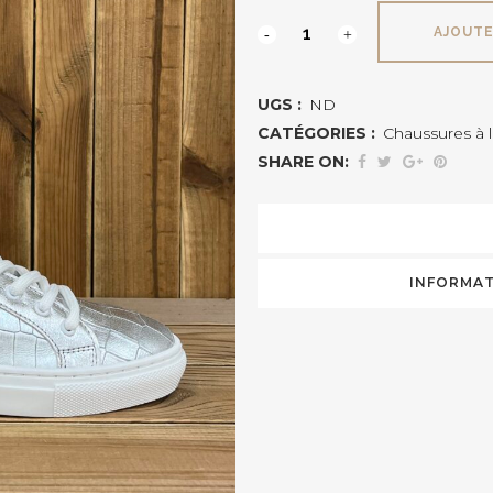
7236
AJOUTE
MYMA
UGS :
ND
quantité
CATÉGORIES :
Chaussures à 
SHARE ON:
INFORMAT