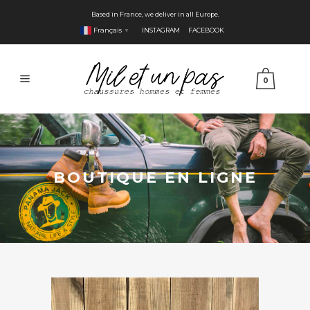
Based in France, we deliver in all Europe.
Français
INSTAGRAM
FACEBOOK
▼
0
BOUTIQUE EN LIGNE