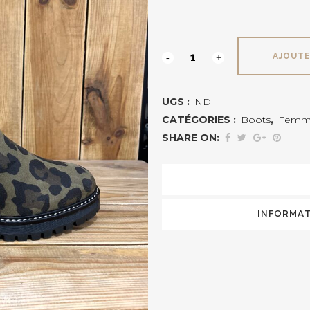
DUNK
AJOUTE
REQINS
UGS :
ND
quantité
CATÉGORIES :
Boots
,
Femm
SHARE ON:
INFORMAT