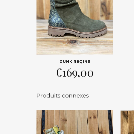
DUNK REQINS
€
169,00
Produits connexes