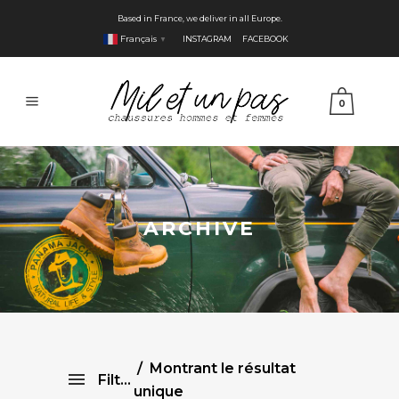
Based in France, we deliver in all Europe.
Français
INSTAGRAM
FACEBOOK
▼
0
ARCHIVE
Montrant le résultat
Filtre
unique