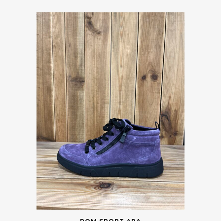
violet
Vider
Catégories
Marques
Taille
Couleur
Prix
Saisons